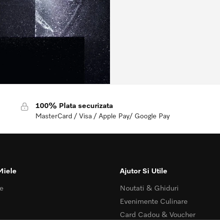
100% Plata securizata
MasterCard / Visa / Apple Pay/ Google Pay
Miele
Ajutor Si Utile
e
Noutati & Ghiduri
Evenimente Culinare
Card Cadou & Voucher