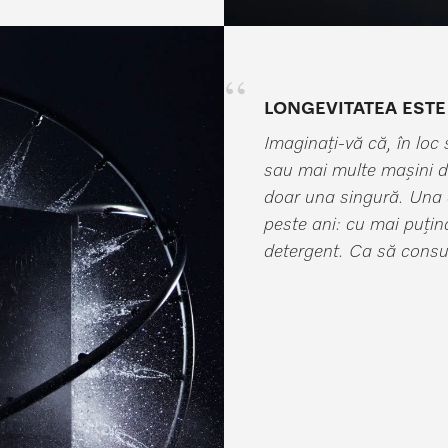
LONGEVITATEA ESTE
Imaginați-vă că, în loc 
sau mai multe mașini de
doar una singură. Una 
peste ani: cu mai puțin
detergent. Ca să consu