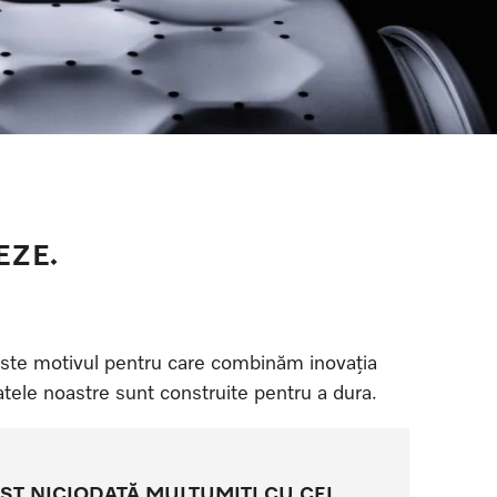
EZE.
 este motivul pentru care combinăm inovația
atele noastre sunt construite pentru a dura.
OST NICIODATĂ MULȚUMIȚI CU CEI