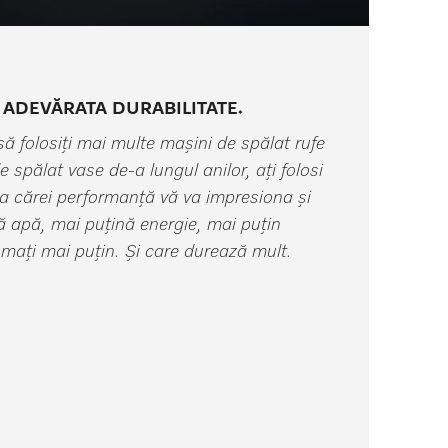
 ADEVĂRATA DURABILITATE.
să folosiți mai multe mașini de spălat rufe
 spălat vase de-a lungul anilor, ați folosi
a cărei performanță vă va impresiona și
ă apă, mai puțină energie, mai puțin
mați mai puțin. Și care durează mult.