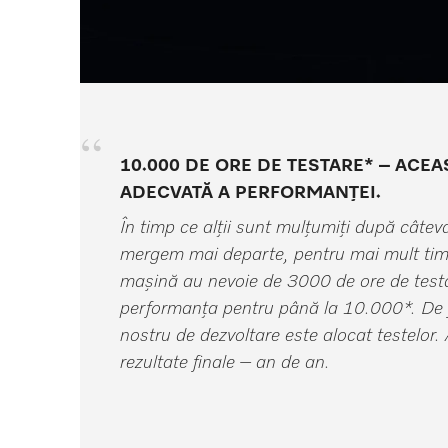
10.000 DE ORE DE TESTARE* – ACE
ADECVATĂ A PERFORMANȚEI.
În timp ce alții sunt mulțumiți după câtev
mergem mai departe, pentru mai mult ti
mașină au nevoie de 3000 de ore de testa
performanța pentru până la 10.000*. De 
nostru de dezvoltare este alocat testelor.
rezultate finale – an de an.