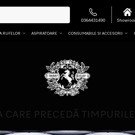
Caută
0364431490
Showro
EA RUFELOR
ASPIRATOARE
CONSUMABILE SI ACCESORII
A CARE PRECEDĂ TIMPURIL