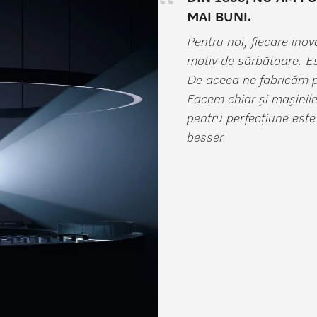
MAI BUNI.
Pentru noi, fiecare ino
motiv de sărbătoare. Es
De aceea ne fabricăm pro
Facem chiar și mașinile
pentru perfecțiune est
besser.