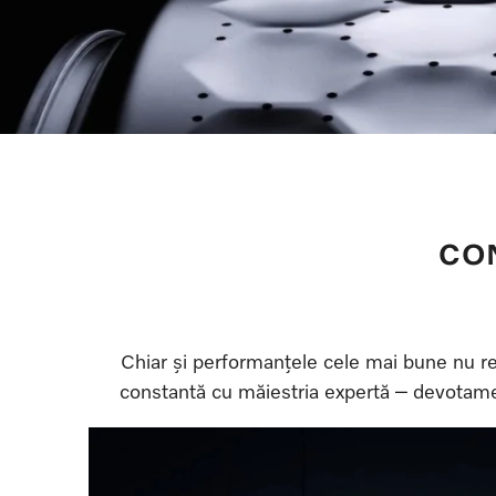
CON
Chiar și performanțele cele mai bune nu re
constantă cu măiestria expertă – devotament