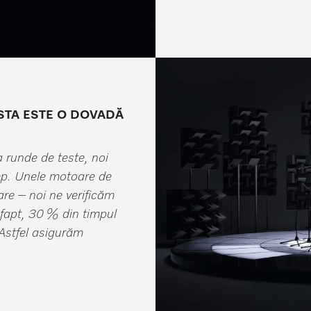
ASTA ESTE O DOVADĂ
a runde de teste, noi
mp. Unele motoare de
re – noi ne verificăm
fapt, 30 % din timpul
 Astfel asigurăm