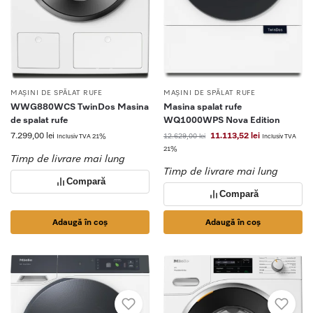
MAȘINI DE SPĂLAT RUFE
MAȘINI DE SPĂLAT RUFE
WWG880WCS TwinDos Masina
Masina spalat rufe
de spalat rufe
WQ1000WPS Nova Edition
7.299,00
lei
11.113,52
lei
12.629,00
lei
Inclusiv TVA 21%
Inclusiv TVA
21%
Timp de livrare mai lung
Timp de livrare mai lung
Compară
Compară
Adaugă în coș
Adaugă în coș