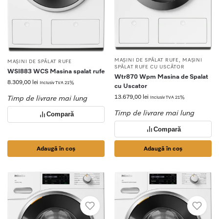
MAȘINI DE SPĂLAT RUFE
,
MAȘINI
MAȘINI DE SPĂLAT RUFE
SPĂLAT RUFE CU USCĂTOR
WSI883 WCS Masina spalat rufe
Wtr870 Wpm Masina de Spalat
8.309,00
lei
Inclusiv TVA 21%
cu Uscator
13.679,00
lei
Timp de livrare mai lung
Inclusiv TVA 21%
Timp de livrare mai lung
Compară
Compară
Adaugă în coș
Adaugă în coș