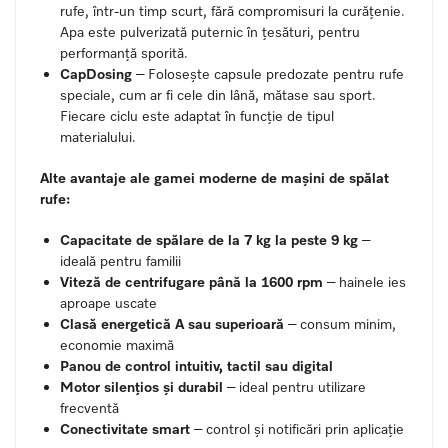
rufe, într-un timp scurt, fără compromisuri la curățenie.
Apa este pulverizată puternic în țesături, pentru
performanță sporită.
CapDosing
– Folosește capsule predozate pentru rufe
speciale, cum ar fi cele din lână, mătase sau sport.
Fiecare ciclu este adaptat în funcție de tipul
materialului.
Alte avantaje ale gamei moderne de mașini de spălat
rufe:
Capacitate de spălare de la 7 kg la peste 9 kg
–
ideală pentru familii
Viteză de centrifugare până la 1600 rpm
– hainele ies
aproape uscate
Clasă energetică A sau superioară
– consum minim,
economie maximă
Panou de control intuitiv, tactil sau digital
Motor silențios și durabil
– ideal pentru utilizare
frecventă
Conectivitate smart
– control și notificări prin aplicație