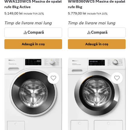
WWA120WCS Masina de spalat
WWB360WCS Masina de spalat
rufe 8kg Active
rufe 8kg
5.149,00
lei
5.779,00
lei
Inclusiv TVA 21%
Inclusiv TVA 21%
Timp de livrare mai lung
Timp de livrare mai lung
Compară
Compară
Adaugă în coș
Adaugă în coș