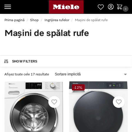
0
Prima pagină
Shop
Ingrijirea rufelor
Mașini de spălat rufe
/
/
/
Mașini de spălat rufe
SHOW FILTERS
Afișez toate cele 17 rezultate
-12%