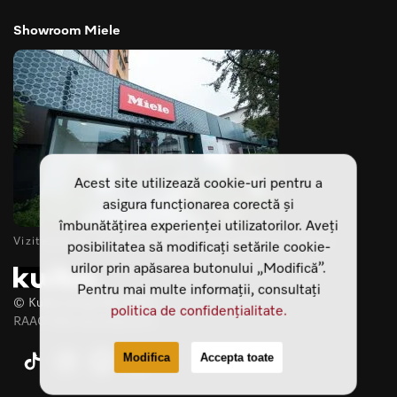
Showroom Miele
Acest site utilizează cookie-uri pentru a
asigura funcționarea corectă și
îmbunătățirea experienței utilizatorilor. Aveți
Vizitează-ne showroomurile din Cluj Napoca si Sibiu
posibilitatea să modificați setările cookie-
urilor prin apăsarea butonului „Modifică”.
Pentru mai multe informații, consultați
© Kuiba Living SRL 2025
politica de confidențialitate.
RAAO Web development
Modifica
Accepta toate