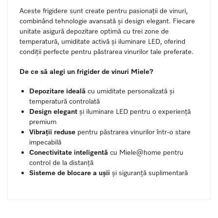
Aceste frigidere sunt create pentru pasionații de vinuri,
combinând tehnologie avansată și design elegant. Fiecare
unitate asigură depozitare optimă cu trei zone de
temperatură, umiditate activă și iluminare LED, oferind
condiții perfecte pentru păstrarea vinurilor tale preferate.
De ce să alegi un frigider de vinuri Miele?
Depozitare ideală
cu umiditate personalizată și
temperatură controlată
Design elegant
și iluminare LED pentru o experiență
premium
Vibrații reduse
pentru păstrarea vinurilor într-o stare
impecabilă
Conectivitate inteligentă
cu Miele@home pentru
control de la distanță
Sisteme de blocare a ușii
și siguranță suplimentară