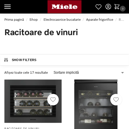
0
Prima pagină
Shop
Electrocasnice bucatarie
Aparate frigorifice
Racitoare de vinuri
/
/
/
/
Racitoare de vinuri
SHOW FILTERS
Afișez toate cele 17 rezultate
RACITOARE DE VINURI