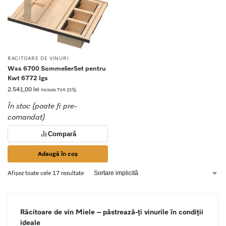
RACITOARE DE VINURI
Wss 6700 SommelierSet pentru
Kwt 6772 Igs
2.541,00
lei
Inclusiv TVA 21%
În stoc (poate fi pre-
comandat)
Compară
Adaugă în coș
Afișez toate cele 17 rezultate
Răcitoare de vin Miele – păstrează-ți vinurile în condiții
ideale