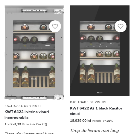
RACITOARE DE VINURI
RACITOARE DE VINURI
KWT 6422 iG-1 black Racitor
KWT 6422 i vitrina vinuri
vinuri
incorporabila
18.939,00
lei
Inclusiv TVA 21%
15.659,00
lei
Inclusiv TVA 21%
Timp de livrare mai lung
Timp de livrare mai lung