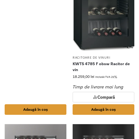
RACITOARE DE VINURI
KWTS 4785 F obsw Racitor de
vin
18.259,00
lei
Inclusiv TVA 21%
Timp de livrare mai lung
Compară
Adaugă în coș
Adaugă în coș