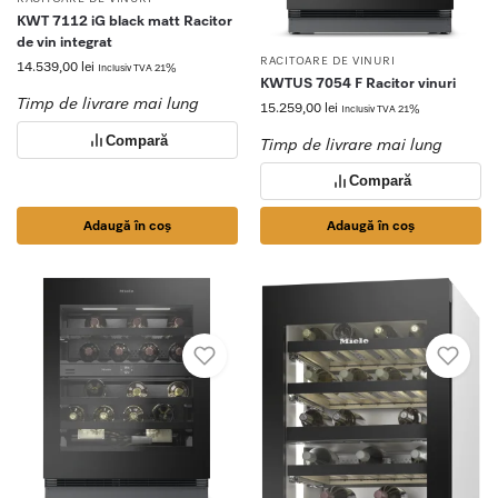
KWT 7112 iG black matt Racitor
de vin integrat
RACITOARE DE VINURI
14.539,00
lei
Inclusiv TVA 21%
KWTUS 7054 F Racitor vinuri
Timp de livrare mai lung
15.259,00
lei
Inclusiv TVA 21%
Compară
Timp de livrare mai lung
Compară
Adaugă în coș
Adaugă în coș