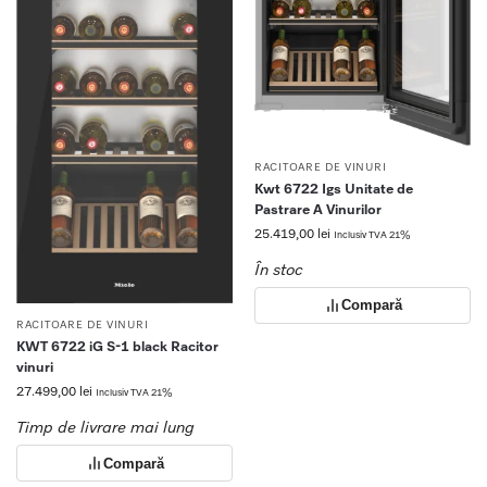
RACITOARE DE VINURI
Kwt 6722 Igs Unitate de
Pastrare A Vinurilor
25.419,00
lei
Inclusiv TVA 21%
În stoc
Compară
RACITOARE DE VINURI
KWT 6722 iG S-1 black Racitor
vinuri
27.499,00
lei
Inclusiv TVA 21%
Timp de livrare mai lung
Compară