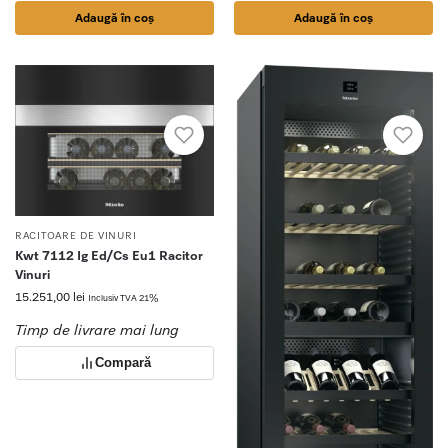
Adaugă în coș
Adaugă în coș
RACITOARE DE VINURI
Kwt 7112 Ig Ed/Cs Eu1 Racitor
Vinuri
15.251,00
lei
Inclusiv TVA 21%
Timp de livrare mai lung
Compară