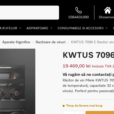
Caută
0364431490
Showro
EA RUFELOR
ASPIRATOARE
CONSUMABILE SI ACCESORII
Aparate frigorifice
Racitoare de vinuri
KWTUS 7096 E Racitor vin
/
/
/
KWTUS 7096 E
19.469,00
lei
Inclusiv TVA
Vă rugăm să ne contactați 
Răcitor de vin Miele KWTUS 709
de temperatură, capacitate 32 st
vinului. Perfect pentru pasionații
Timp de livrare mai lung