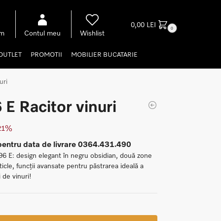
0,00
LEI
0
om
Contul meu
Wishlist
OUTLET
PROMOTII
MOBILIER BUCATARIE
uri
 Racitor vinuri
 21%
pentru data de livrare 0364.431.490
6 E: design elegant în negru obsidian, două zone
icle, funcții avansate pentru păstrarea ideală a
 de vinuri!