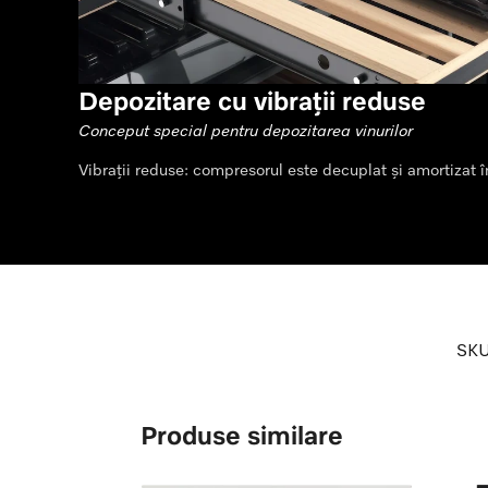
Depozitare cu vibrații reduse
Conceput special pentru depozitarea vinurilor
Vibrații reduse: compresorul este decuplat și amortizat îm
SK
Produse similare