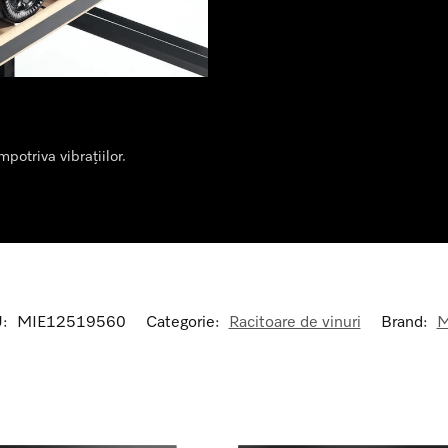
potriva vibrațiilor.
U:
MIE12519560
Categorie:
Racitoare de vinuri
Brand:
M