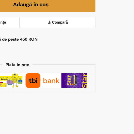
Adaugă în coș
ințe
Compară
zi de peste 450 RON
Plata in rate