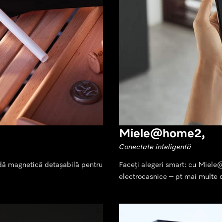
Miele@home2,
Conectate inteligentă
andă magnetică detașabilă pentru
Faceți alegeri smart: cu Miele
electrocasnice – pt mai multe o