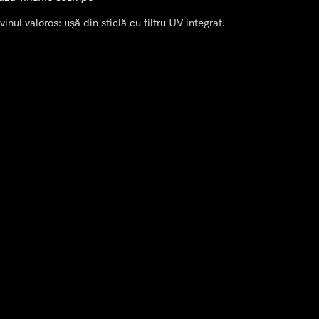
nul valoros: ușă din sticlă cu filtru UV integrat.