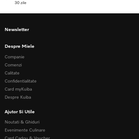
30 zile
Newsletter
Despre Miele
Companie
Comenzi
Calitate
Confidentialitate
Card myKuiba
Despre Kuiba
Ajutor Si Utile
Noutati & Ghiduri
Evenimente Culinare
Card Cadou & Voucher