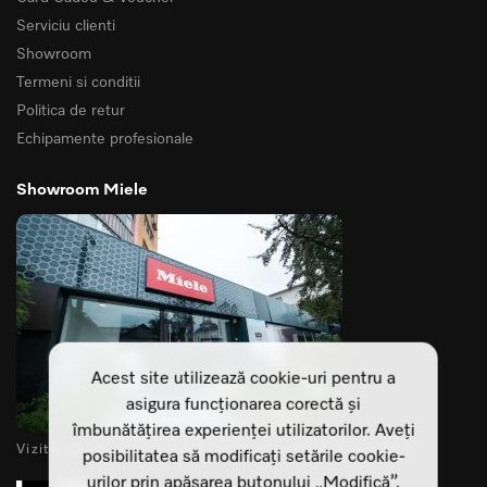
Serviciu clienti
Showroom
Termeni si conditii
Politica de retur
Echipamente profesionale
Showroom Miele
Acest site utilizează cookie-uri pentru a
asigura funcționarea corectă și
îmbunătățirea experienței utilizatorilor. Aveți
Vizitează-ne showroomurile din Cluj Napoca si Sibiu
posibilitatea să modificați setările cookie-
urilor prin apăsarea butonului „Modifică”.