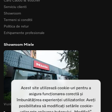
Card Cadou & Voucher
Serviciu clienti
Showroom
Termeni si conditii
Politica de retur
Echipamente profesionale
Showroom Miele
Acest site utilizează cookie-uri pentru a
asigura funcționarea corectă și
îmbunătățirea experienței utilizatorilor. Aveți
Vizitează-ne showroomurile din Cluj Napoca si Sibiu
posibilitatea să modificați setările cookie-
urilor prin apăsarea butonului „Modifică”.