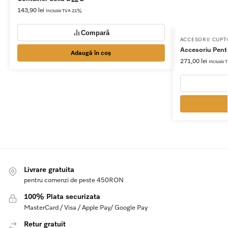
143,90
lei
Inclusiv TVA 21%
Compară
ACCESORII CUPTO
Accesoriu Pent
Adaugă în coș
271,00
lei
Inclusiv
Livrare gratuita
pentru comenzi de peste 450RON
100% Plata securizata
MasterCard / Visa / Apple Pay/ Google Pay
Retur gratuit