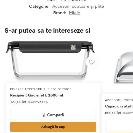
Categorie:
Accesorii cuptoare și plite
Brand:
Miele
S-ar putea sa te intereseze si
DIVERSE ACCESORII SI PIESE SERVICE
Recipient Gourmet L 1600 ml​
ACCESORII CUPTO
132,90
lei
Inclusiv TVA 21%
Capac din otel
699,90
lei
Inclusiv
Compară
Adaugă în coș