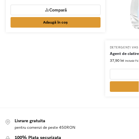
Compară
Adaugă în coș
DETERGENȚI VAS
Agent de clatir
37,90
lei
Inclusiv T
Livrare gratuita
pentru comenzi de peste 450RON
100% Plata securizata