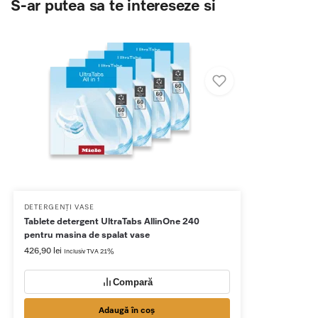
S-ar putea sa te intereseze si
DETERGENȚI VASE
Tablete detergent UltraTabs AllinOne 240
pentru masina de spalat vase
426,90
lei
Inclusiv TVA 21%
Compară
Adaugă în coș