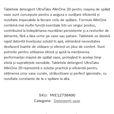
Tabletele detergent UltraTabs AllinOne 20 pentru mașina de spălat
vase sunt concepute pentru a asigura o curățare eficientă și
rezultate impecabile la fiecare ciclu de spălare. Formula AllinOne
combină mai multe funcții esențiale într-un singur produs,
contribuind la îndepărtarea murdăriei persistente și a resturilor de
alimente, fără a lăsa urme pe vase sau pahare. Tabletele se dizolvă
rapid datorită învelișului solubil în apă, eliminând necesitatea
desfacerii înainte de utilizare și oferind un plus de confort. Sunt
potrivite pentru utilizarea zilnică și ajută la menținerea
performanței mașinii de spălat vase, protejând în același timp
sticla și suprafețele sensibile. Tabletele detergent UltraTabs
AllinOne 20 reprezintă o soluție practică și eficientă pentru
obținerea unor vase curate, strălucitoare și perfect igienizate, cu
rezultate constante de la o spălare la alta.
SKU:
MIE12738490
Categorie:
Detergenți vase