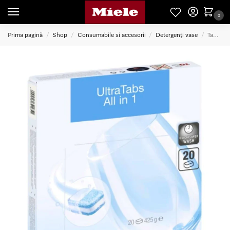
0
Prima pagină
Shop
Consumabile si accesorii
Detergenți vase
Tablete detergent UltraTabs AllinOne 20 pentru masina de spalat vase
/
/
/
/