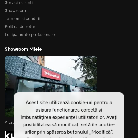
Serviciu clienti
Showroom
Termeni si conditii
Politica de retur
Echipamente profesionale
Showroom Miele
Acest site utilizează cookie-uri pentru a
asigura funcționarea corectă și
îmbunătățirea experienței utilizatorilor. Aveți
Vizitează-ne showroomurile din Cluj Napoca si Sibiu
posibilitatea să modificați setările cookie-
urilor prin apăsarea butonului „Modifică”.