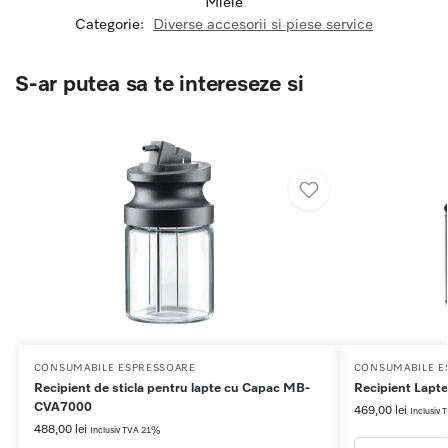
Miele
Categorie:
Diverse accesorii si piese service
S-ar putea sa te intereseze si
CONSUMABILE ESPRESSOARE
CONSUMABILE E
Recipient de sticla pentru lapte cu Capac MB-
Recipient Lap
CVA7000
469,00
lei
Inclusiv
488,00
lei
Inclusiv TVA 21%