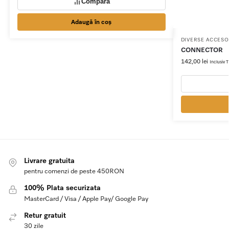
Compară
Adaugă în coș
DIVERSE ACCESOR
CONNECTOR
142,00
lei
Inclusiv
Livrare gratuita
pentru comenzi de peste 450RON
100% Plata securizata
MasterCard / Visa / Apple Pay/ Google Pay
Retur gratuit
30 zile