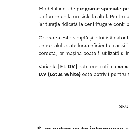
Modelul include
programe speciale pen
uniforme de la un ciclu la altul. Pentru
iar turația ridicată la centrifugare contr
Operarea este simplă și intuitivă datori
personalul poate lucra eficient chiar ș
corectă, iar mașina poate fi utilizată și 
Varianta
[EL DV]
este echipată cu
valv
LW (Lotus White)
este potrivit pentru s
SKU
S-ar putea sa te intereseze s