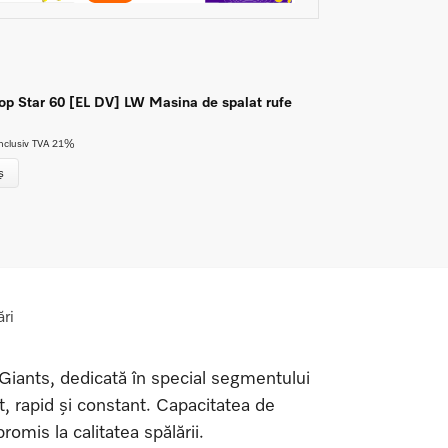
 Star 60 [EL DV] LW Masina de spalat rufe
nclusiv TVA 21%
ș
ri
Giants, dedicată în special segmentului
t, rapid și constant. Capacitatea de
omis la calitatea spălării.