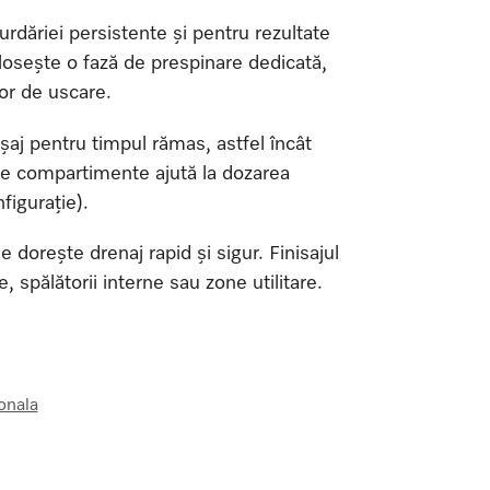
rdăriei persistente și pentru rezultate
olosește o fază de prespinare dedicată,
lor de uscare.
ișaj pentru timpul rămas, astfel încât
lte compartimente ajută la dozarea
figurație).
se dorește drenaj rapid și sigur. Finisajul
 spălătorii interne sau zone utilitare.
onala