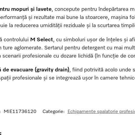
tru mopuri și lavete
, concepute pentru îndepărtarea mu
 performanță și rezultate mai bune la stoarcere, mașina f
ibuie la reducerea umidității reziduale și la scurtarea timpi
tă controlului
M Select
, cu simboluri ușor de înțeles și af
i în ture aglomerate. Sertarul pentru detergent cu mai mu
în scenarii profesionale cu dozare lichidă (în funcție de con
ă de evacuare (gravity drain)
, fiind potrivită acolo unde 
pații profesionale și se integrează ușor în camere tehnice,
:
MIE11736120
Categorie:
Echipamente spalatorie profesi
i