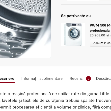
Se potriveste cu
PWM 506 Mop
profesionala
20.968,00
lei
I
Adaugă în co
escriere
Informații suplimentare
Recenzii
Descărcă
0
ste o mașină profesională de spălat rufe din gama Little 
avetele și textilele de curățenie trebuie spălate frecven
rmit procesarea eficientă a volumelor zilnice, fără compr