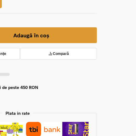
Adaugă în coș
ințe
Compară
zi de peste 450 RON
Plata in rate