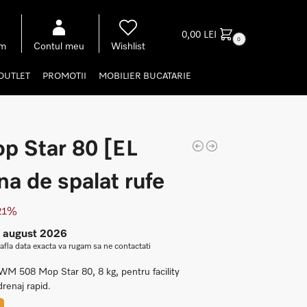
0,00
LEI
0
om
Contul meu
Wishlist
OUTLET
PROMOTII
MOBILIER BUCATARIE
 Star 80 [EL
a de spalat rufe
 21%
0 august 2026
 afla data exacta va rugam sa ne contactati
WM 508 Mop Star 80, 8 kg, pentru facility
renaj rapid.