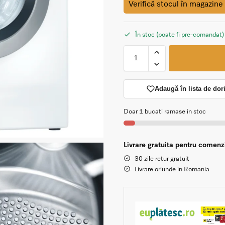
Verifică stocul în magazine
În stoc (poate fi pre-comandat)
Adaugă în lista de dor
Doar 1 bucati ramase in stoc
Livrare gratuita pentru comen
30 zile retur gratuit
Livrare oriunde in Romania