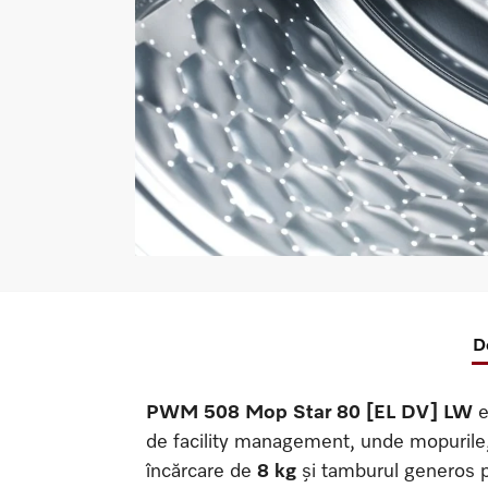
D
PWM 508 Mop Star 80 [EL DV] LW
e
de facility management, unde mopurile, l
încărcare de
8 kg
și tamburul generos pe