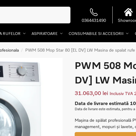
Caută
0364431490
Showro
EA RUFELOR
ASPIRATOARE
CONSUMABILE SI ACCESORII
ofesionala
PWM 508 Mop Star 80 [EL DV] LW Masina de spalat rufe
/
PWM 508 Mop
DV] LW Masin
31.063,00
lei
Inclusiv TVA
Data de livrare estimată 1
Data de livrare este estimata, pentru a
Mașina de spălat profesională P
management, mopuri și lavete, d