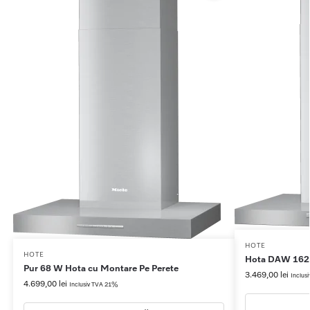
HOTE
HOTE
Hota DAW 1620
Pur 68 W Hota cu Montare Pe Perete
3.469,00
lei
Inclus
4.699,00
lei
Inclusiv TVA 21%