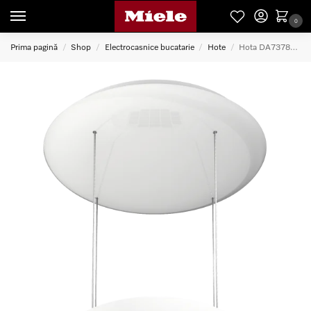
0
Prima pagină
Shop
Electrocasnice bucatarie
Hote
Hota DA7378D D BRWS
/
/
/
/