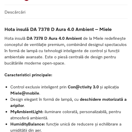
Descărcări
Hota insulă DA 7378 D Aura 4.0 Ambient – Miele
Hota insulă
DA 7378 D Aura 4.0 Ambient
de la
Miele
redefinește
conceptul de ventilație premium, combinând designul spectaculos
în formă de lampă cu tehnologii inteligente de control și funcții
ambientale avansate. Este o piesă centrală de design pentru
bucătăriile moderne open-space.
Caracteristici principale:
Control exclusiv inteligent prin
Con@ctivity 3.0
și aplicația
Miele@mobile
.
Design elegant în formă de lampă, cu
deschidere motorizată a
aripilor
.
MyAmbientLight:
iluminare colorată, personalizabilă, pentru
atmosferă ambientă.
HumidityBalance:
funcție unică de reducere și echilibrare a
umidității din aer.