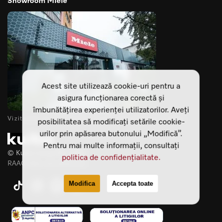
Acest site utilizează cookie-uri pentru a
asigura funcționarea corectă și
îmbunătățirea experienței utilizatorilor. Aveți
Vizitează-ne showroomurile din Cluj Napoca si Sibiu
posibilitatea să modificați setările cookie-
urilor prin apăsarea butonului „Modifică”.
Pentru mai multe informații, consultați
© Kuiba Living SRL 2025
politica de confidențialitate.
RAAO Web development
Modifica
Accepta toate