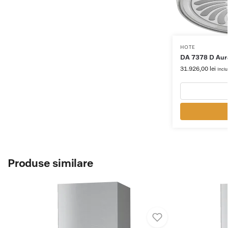
HOTE
DA 7378 D Aura
31.926,00
lei
Incl
Produse similare