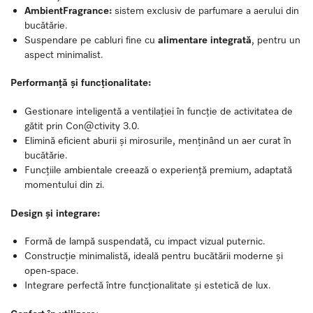
AmbientFragrance:
sistem exclusiv de parfumare a aerului din
bucătărie.
Suspendare pe cabluri fine cu
alimentare integrată
, pentru un
aspect minimalist.
Performanță și funcționalitate:
Gestionare inteligentă a ventilației în funcție de activitatea de
gătit prin Con@ctivity 3.0.
Elimină eficient aburii și mirosurile, menținând un aer curat în
bucătărie.
Funcțiile ambientale creează o experiență premium, adaptată
momentului din zi.
Design și integrare:
Formă de lampă suspendată, cu impact vizual puternic.
Construcție minimalistă, ideală pentru bucătării moderne și
open-space.
Integrare perfectă între funcționalitate și estetică de lux.