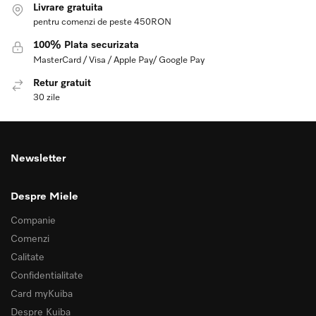
Livrare gratuita
pentru comenzi de peste 450RON
100% Plata securizata
MasterCard / Visa / Apple Pay/ Google Pay
Retur gratuit
30 zile
Newsletter
Despre Miele
Companie
Comenzi
Calitate
Confidentialitate
Card myKuiba
Despre Kuiba