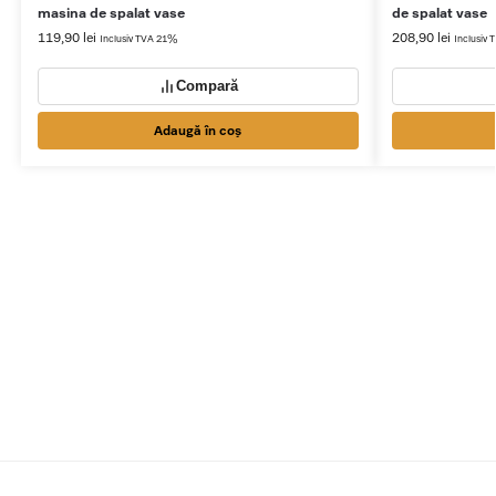
masina de spalat vase
de spalat vase
119,90
lei
208,90
lei
Inclusiv TVA 21%
Inclusiv
Compară
Adaugă în coș