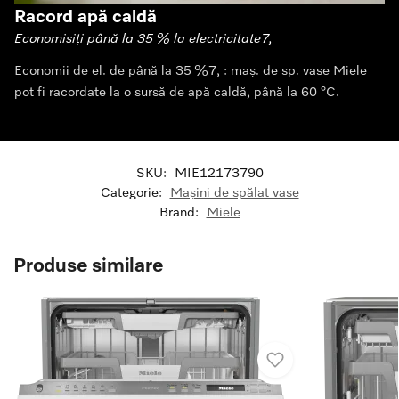
Racord apă caldă
Economisiți până la 35 % la electricitate7,
Economii de el. de până la 35 %7, : maș. de sp. vase Miele
pot fi racordate la o sursă de apă caldă, până la 60 °C.
SKU:
MIE12173790
Categorie:
Mașini de spălat vase
Brand:
Miele
Produse similare