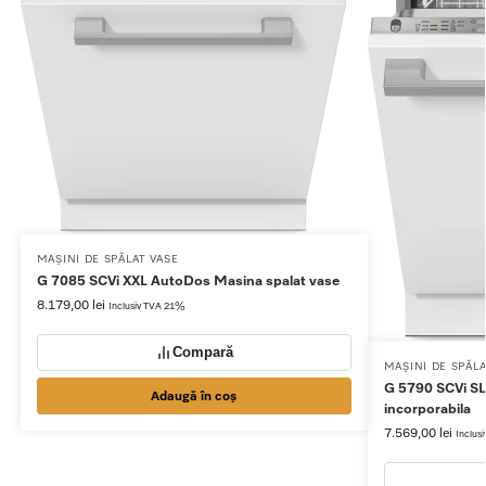
MAȘINI DE SPĂLAT VASE
G 7085 SCVi XXL AutoDos Masina spalat vase
8.179,00
lei
Inclusiv TVA 21%
Compară
MAȘINI DE SPĂLA
G 5790 SCVi SL
Adaugă în coș
incorporabila
7.569,00
lei
Inclus