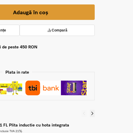
Adaugă în coș
ințe
Compară
zi de peste 450 RON
Plata in rate
FL Plita inductie cu hota integrata
K
1
nclusiv TVA 21%