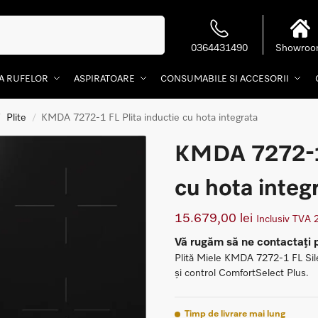
Caută
0364431490
Showro
EA RUFELOR
ASPIRATOARE
CONSUMABILE SI ACCESORII
Plite
KMDA 7272-1 FL Plita inductie cu hota integrata
/
/
KMDA 7272-1 
cu hota integ
15.679,00
lei
Inclusiv TVA
Vă rugăm să ne contactați 
Plită Miele KMDA 7272-1 FL Sile
și control ComfortSelect Plus.
Timp de livrare mai lung