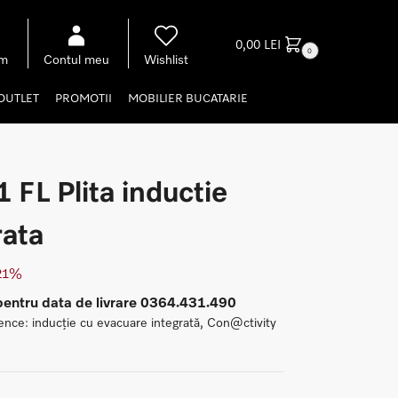
0,00
LEI
0
om
Contul meu
Wishlist
OUTLET
PROMOTII
MOBILIER BUCATARIE
FL Plita inductie
rata
 21%
pentru data de livrare 0364.431.490
nce: inducție cu evacuare integrată, Con@ctivity