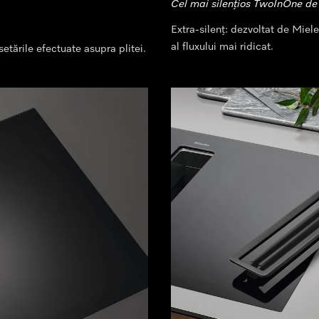
Cel mai silențios TwoInOne de
Extra-silenț: dezvoltat de Miel
al fluxului mai ridicat.
etările efectuate asupra plitei.