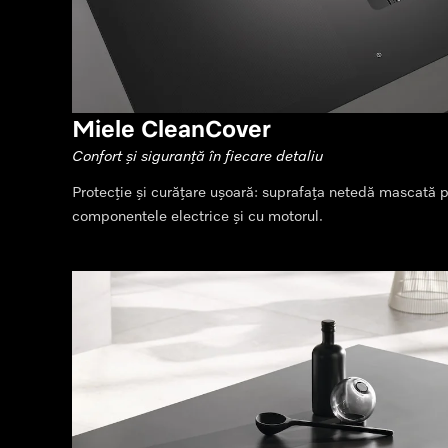
Miele CleanCover
Confort și siguranță în fiecare detaliu
Protecție și curățare ușoară: suprafața netedă mascată p
componentele electrice și cu motorul.