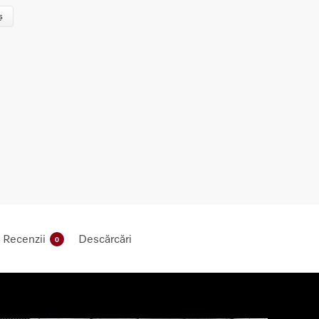
ș
Recenzii
Descărcări
0