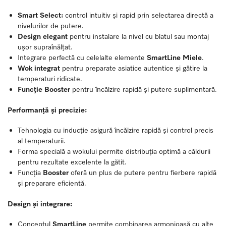
Smart Select:
control intuitiv și rapid prin selectarea directă a
nivelurilor de putere.
Design elegant
pentru instalare la nivel cu blatul sau montaj
ușor supraînălțat.
Integrare perfectă cu celelalte elemente
SmartLine Miele
.
Wok integrat
pentru preparate asiatice autentice și gătire la
temperaturi ridicate.
Funcție Booster
pentru încălzire rapidă și putere suplimentară.
Performanță și precizie:
Tehnologia cu inducție asigură încălzire rapidă și control precis
al temperaturii.
Forma specială a wokului permite distribuția optimă a căldurii
pentru rezultate excelente la gătit.
Funcția
Booster
oferă un plus de putere pentru fierbere rapidă
și preparare eficientă.
Design și integrare:
Conceptul
SmartLine
permite combinarea armonioasă cu alte