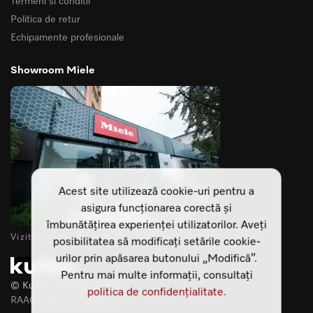
Termeni si conditii
Politica de retur
Echipamente profesionale
Showroom Miele
Acest site utilizează cookie-uri pentru a
asigura funcționarea corectă și
îmbunătățirea experienței utilizatorilor. Aveți
Vizitează-ne showroomurile din Cluj Napoca si Sibiu
posibilitatea să modificați setările cookie-
urilor prin apăsarea butonului „Modifică”.
Pentru mai multe informații, consultați
© Kuiba Living SRL 2025
politica de confidențialitate.
RAAO Web development