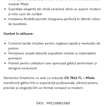
module Miele.
Suprafața elegantă din sticlă ceramică oferă un aspect modern
și este ușor de curățat.
Instalarea flexibilă permite integrarea perfectă în diferite stiluri
de bucătărie.
Confort în utilizare:
Comenzi tactile intuitive pentru reglarea rapidă a nivelurilor de
putere.
Întreținere simplă datorită suprafeței netede și materialelor
premium.
Potrivit pentru utilizatori care apreciază gătitul performant și
designul exclusivist.
Elementul SmartLine cu wok cu inducție
CS 7611 FL – Miele
transformă gătitul într-o experiență profesională, oferind putere,
precizie și eleganță într-un format compact și modern.
SKU:
MIE10681580