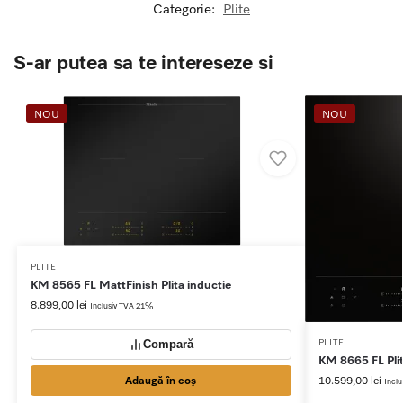
Categorie:
Plite
S-ar putea sa te intereseze si
NOU
NOU
PLITE
KM 8565 FL MattFinish Plita inductie
8.899,00
lei
Inclusiv TVA 21%
PLITE
Compară
KM 8665 FL Plit
Adaugă în coș
10.599,00
lei
Incl