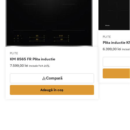
PLITE
Plita inductie
6.399,00
lei
Inclus
PLITE
KM 8565 FR Plita inductie
7.599,00
lei
Inclusiv TVA 21%
Compară
Adaugă în coș