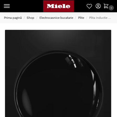
0
Prima pagină
Shop
Electrocasnice bucatarie
Plite
Plita Inductie Wok Cs 7611 Fl
/
/
/
/