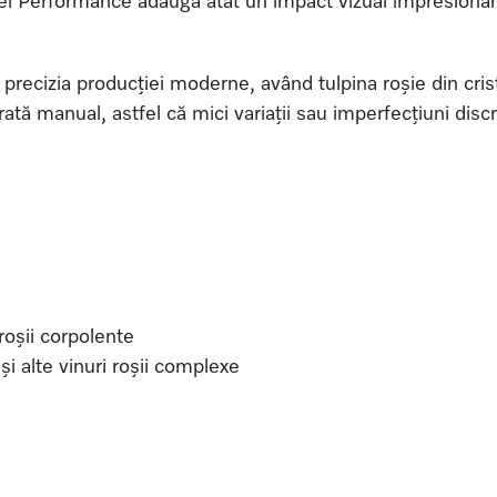
riei Performance adaugă atât un impact vizual impresionant
precizia producției moderne, având tulpina roșie din cris
ată manual, astfel că mici variații sau imperfecțiuni discr
roșii corpolente
și alte vinuri roșii complexe