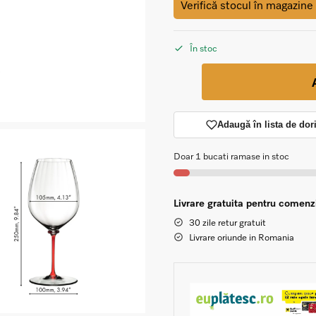
Verifică stocul în magazine
În stoc
Adaugă în lista de dor
Doar 1 bucati ramase in stoc
Livrare gratuita pentru comen
30 zile retur gratuit
Livrare oriunde in Romania