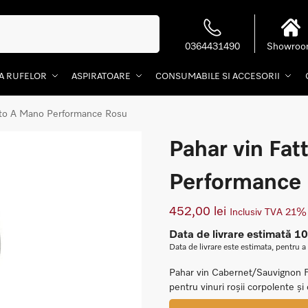
Caută
0364431490
Showro
EA RUFELOR
ASPIRATOARE
CONSUMABILE SI ACCESORII
tto A Mano Performance Rosu
Pahar vin Fa
Performance
452,00
lei
Inclusiv TVA 21%
Data de livrare estimată 1
Data de livrare este estimata, pentru a
Pahar vin Cabernet/Sauvignon F
pentru vinuri roșii corpolente ș