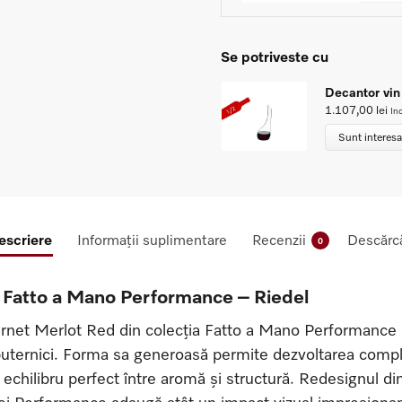
Se potriveste cu
Decantor vin
1.107,00
lei
In
Sunt interesa
escriere
Informații suplimentare
Recenzii
Descărcă
0
 Fatto a Mano Performance – Riedel
net Merlot Red din colecția Fatto a Mano Performance d
 puternici. Forma sa generoasă permite dezvoltarea comp
n echilibru perfect între aromă și structură. Redesignul 