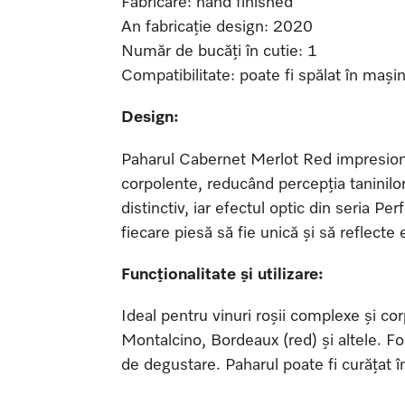
Fabricare: hand finished
An fabricație design: 2020
Număr de bucăți în cutie: 1
Compatibilitate: poate fi spălat în mași
Design:
Paharul Cabernet Merlot Red impresione
corpolente, reducând percepția taninilor 
distinctiv, iar efectul optic din seria 
fiecare piesă să fie unică și să reflecte
Funcționalitate și utilizare:
Ideal pentru vinuri roșii complexe și c
Montalcino, Bordeaux (red) și altele. F
de degustare. Paharul poate fi curățat 