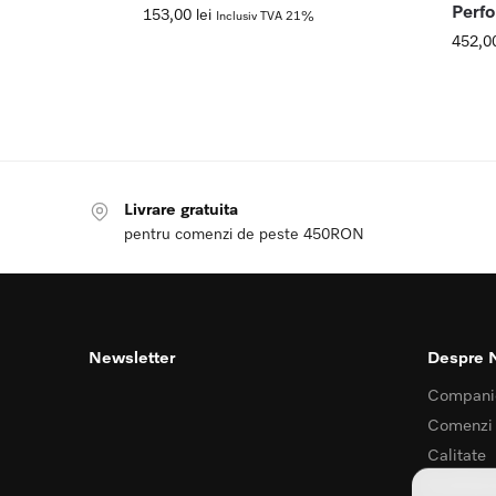
Perf
153,00
lei
Inclusiv TVA 21%
452,0
Livrare gratuita
pentru comenzi de peste 450RON
Newsletter
Despre 
Compani
Comenzi
Calitate
Confident