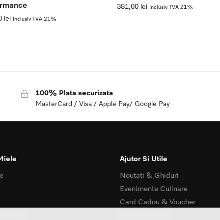
ormance
381,00
lei
Inclusiv TVA 21%
0
lei
Inclusiv TVA 21%
100% Plata securizata
MasterCard / Visa / Apple Pay/ Google Pay
Miele
Ajutor Si Utile
e
Noutati & Ghiduri
Evenimente Culinare
Card Cadou & Voucher
ialitate
Serviciu clienti