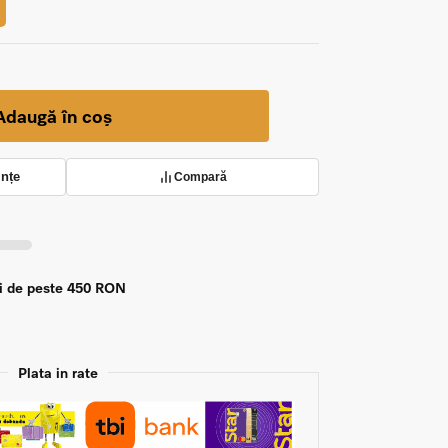
Adaugă în coș
ințe
Compară
zi de peste 450 RON
Plata in rate