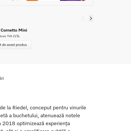
 Cornetto Mini
P
5
clusiv TVA 21%
t de acest produs
ri
e la Riedel, conceput pentru vinurile
letă a buchetului, atenuează notele
din 2018 optimizează experiența