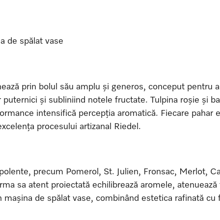
na de spălat vase
ază prin bolul său amplu și generos, conceput pentru a d
puternici și subliniind notele fructate. Tulpina roșie și b
Performance intensifică percepția aromatică. Fiecare pahar 
 excelența procesului artizanal Riedel.
orpolente, precum Pomerol, St. Julien, Fronsac, Merlot, C
orma sa atent proiectată echilibrează aromele, atenuează 
în mașina de spălat vase, combinând estetica rafinată cu