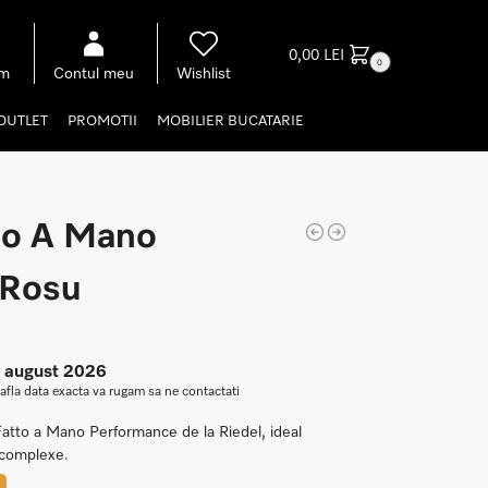
0,00
LEI
0
om
Contul meu
Wishlist
OUTLET
PROMOTII
MOBILIER BUCATARIE
tto A Mano
 Rosu
0 august 2026
 afla data exacta va rugam sa ne contactati
atto a Mano Performance de la Riedel, ideal
i complexe.