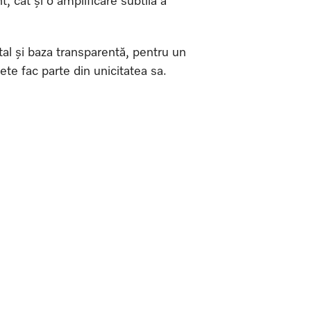
, cât și o amplificare subtilă a
tal și baza transparentă, pentru un
ete fac parte din unicitatea sa.