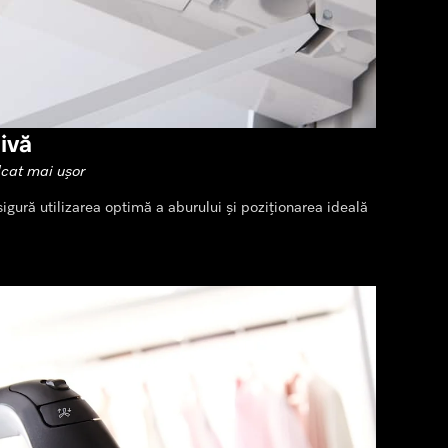
ivă
lcat mai ușor
sigură utilizarea optimă a aburului și poziționarea ideală