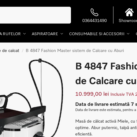
Caută
0364431490
Showro
EA RUFELOR
ASPIRATOARE
CONSUMABILE SI ACCESORII
 de calcat
B 4847 Fashion Master sistem de Calcare cu Aburi
/
B 4847 Fashi
de Calcare cu
10.999,00
lei
Inclusiv TVA
Data de livrare estimată 7
Data de livrare este estimata, pentru a
Masă de călcat activă Miele, cu f
optime. Abur puternic, talpă anti
eficientă.