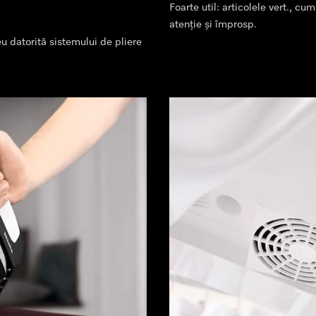
Foarte util: articolele vert., cum
atenție și împrosp.
eu datorită sistemului de pliere