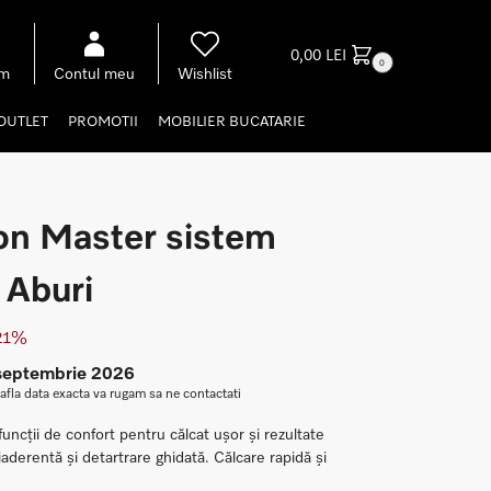
0,00
LEI
0
om
Contul meu
Wishlist
OUTLET
PROMOTII
MOBILIER BUCATARIE
on Master sistem
 Aburi
 21%
 septembrie 2026
 afla data exacta va rugam sa ne contactati
uncții de confort pentru călcat ușor și rezultate
aderentă și detartrare ghidată. Călcare rapidă și