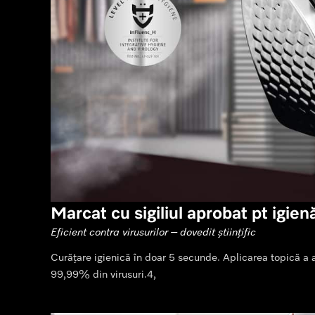
Marcat cu sigiliul aprobat pt igie
Eficient contra virusurilor – dovedit științific
Curățare igienică în doar 5 secunde. Aplicarea topică a a
99,99% din virusuri.4,