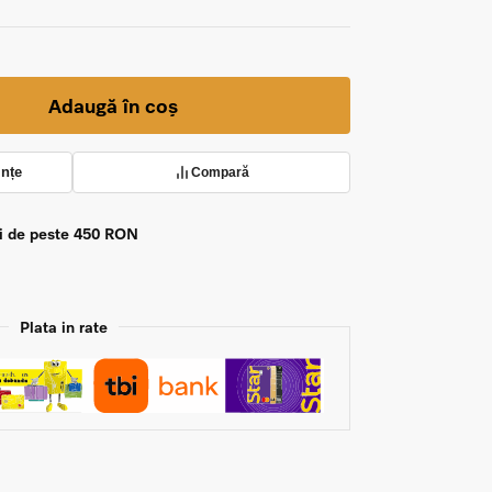
Adaugă în coș
ințe
Compară
zi de peste 450 RON
Plata in rate