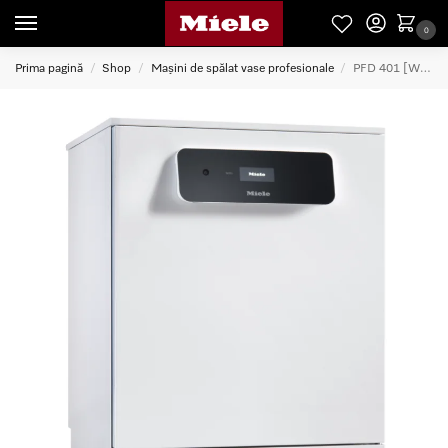
0
Prima pagină
Shop
Mașini de spălat vase profesionale
PFD 401 [WB Speed Plus] LW Masina de spalat vase
/
/
/