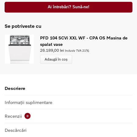
Ai întrebări? Sună-ne!
Se potriveste cu
PFD 104 SCVi XXL WF - CPA OS Masina de
spalat vase
26.189,00
lei
Inclusiv TVA 21%
Adaugă în coș
Descriere
Informații suplimentare
Recenzii
0
Descărcări