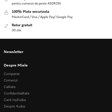
pentru comenzi de peste 450RON
100% Plata securizata
MasterCard / Visa / Apple Pay/ Google Pay
Retur gratuit
30 zile
Newsletter
Despre Miele
Companie
Comenzi
Calitate
Confidentialitate
Card myKuiba
Despre Kuiba