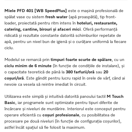
Miele PFD 401 [WB SpeedPlus]
este o mașină profesională de
spălat vase cu sistem
fresh water
(apă proaspătă), tip front-
loader, proiectată pentru ritm intens în
hoteluri, restaurante,
catering, cantine, birouri și afaceri mici
. Oferă performanță
ridicată și rezultate constante datorită schimburilor repetate de
apă, pentru un nivel bun de igienă și o curățare uniformă la fiecare
ciclu.
Modelul se remarcă prin
timpuri foarte scurte de spălare
, cu un
ciclu minim de 6 minute
(în funcție de condițiile de instalare), și
o capacitate teoretică de până la
380 farfurii/oră
sau
20
coșuri/oră
. Este gândit pentru lucru rapid în orele de vârf, când ai
nevoie ca vesela să reintre imediat în circuit.
Utilizarea este simplă și intuitivă datorită panoului tactil
M Touch
Basic
, iar programele sunt optimizate pentru tipuri diferite de
încărcare și niveluri de murdărire. Interiorul este conceput pentru
operare eficientă cu
coșuri profesionale
, cu posibilitatea de
procesare pe două niveluri (în funcție de configurația coșurilor),
astfel încât spațiul să fie folosit la maximum.