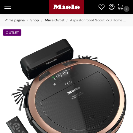
0
Prima pagină
Shop
Miele Outlet
Aspirator robot Scout Rx3 Home Vision
/
/
/
OUTLET