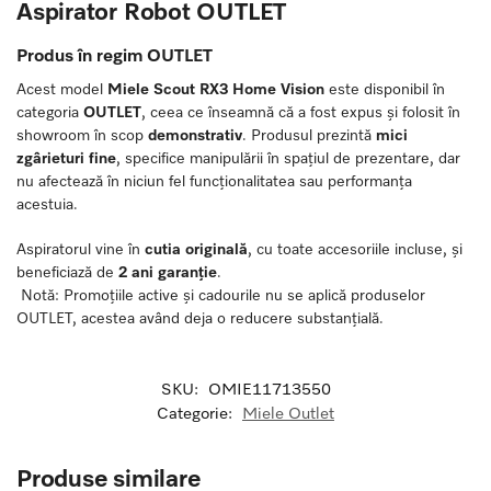
Aspirator Robot OUTLET
Produs în regim OUTLET
Acest model
Miele Scout RX3 Home Vision
este disponibil în
categoria
OUTLET
, ceea ce înseamnă că a fost expus și folosit în
showroom în scop
demonstrativ
. Produsul prezintă
mici
zgârieturi fine
, specifice manipulării în spațiul de prezentare, dar
nu afectează în niciun fel funcționalitatea sau performanța
acestuia.
Aspiratorul vine în
cutia originală
, cu toate accesoriile incluse, și
beneficiază de
2 ani garanție
.
Notă: Promoțiile active și cadourile nu se aplică produselor
OUTLET, acestea având deja o reducere substanțială.
SKU:
OMIE11713550
Categorie:
Miele Outlet
Produse similare