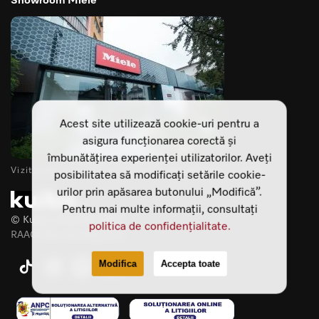
Acest site utilizează cookie-uri pentru a
asigura funcționarea corectă și
îmbunătățirea experienței utilizatorilor. Aveți
Vizitează-ne showroomurile din Cluj Napoca si Sibiu
posibilitatea să modificați setările cookie-
urilor prin apăsarea butonului „Modifică”.
Pentru mai multe informații, consultați
© Kuiba Living SRL 2025
politica de confidențialitate.
RAAO Web development
Modifica
Accepta toate