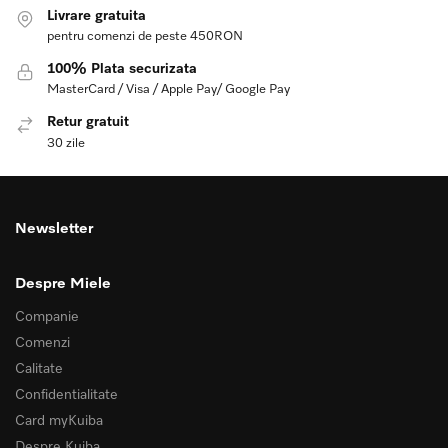
Livrare gratuita
pentru comenzi de peste 450RON
100% Plata securizata
MasterCard / Visa / Apple Pay/ Google Pay
Retur gratuit
30 zile
Newsletter
Despre Miele
Companie
Comenzi
Calitate
Confidentialitate
Card myKuiba
Despre Kuiba