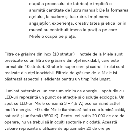
etapă a procesului de fabricație implică o
anumită cantitate de lucru manual: De la formarea
oțelului, la sudare și lustruire. Implicarea
angajaților, experiența, creativitatea și etica lor în
muncă au contribuit imens la poziția pe care
Miele o ocupă pe piață.
Filtre de grăsime din inox (10 straturi) – hotele de la Miele sunt
prevăzute cu un filtru de grăsime din oțel inoxidabil, care este
format din 10 straturi. Straturile superioare și cadrul filtrului sunt
realizate din oțel inoxidabil. Filtrele de grăsime de la Miele își
păstrează aspectul și eficiența pentru un timp îndelungat.
Iluminat puternic cu un consum minim de energie – spoturile cu
LED-uri reprezintă un punct de atracție și o soluție ecologică. Un
spot cu LED-uri Miele consumă 3 – 4,5 W, economisind astfel
multă energie. LED-urile Miele iluminează hota cu o lumină caldă,
naturală și uniformă (3500 K). Pentru cel puțin 20.000 de ore de
operare, nu va trebui să înlocuiți spoturile niciodată. Această
valoare reprezintă o utilizare de aproximativ 20 de ore pe