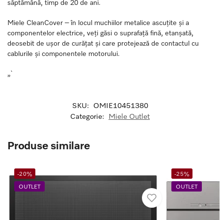
săptămână, timp de 20 de ani.
Miele CleanCover – în locul muchiilor metalice ascuțite și a
componentelor electrice, veți găsi o suprafață fină, etanșată,
deosebit de ușor de curățat și care protejează de contactul cu
cablurile și componentele motorului.
„`
SKU:
OMIE10451380
Categorie:
Miele Outlet
Produse similare
-20%
-25%
OUTLET
OUTLET