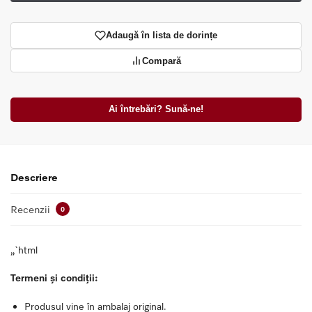
Adaugă în lista de dorințe
Compară
Ai întrebări? Sună-ne!
Descriere
Recenzii
0
„`html
Termeni și condiții:
Produsul vine în ambalaj original.