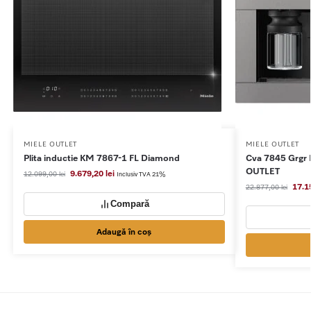
MIELE OUTLET
MIELE OUTLET
Plita inductie KM 7867-1 FL Diamond
Cva 7845 Grgr 
OUTLET
9.679,20
lei
12.099,00
lei
Inclusiv TVA 21%
17.1
22.877,00
lei
Compară
Adaugă în coș