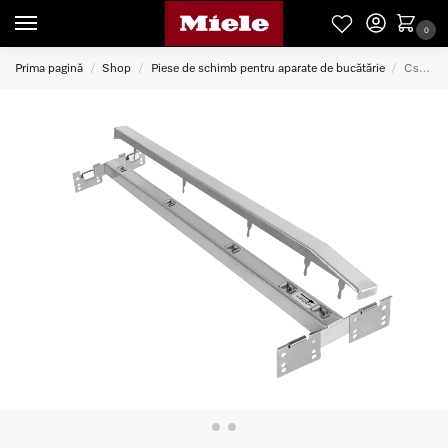
0
Prima pagină
Shop
Piese de schimb pentru aparate de bucătărie
Cszl 1500 Conector Combiset/Domino
/
/
/