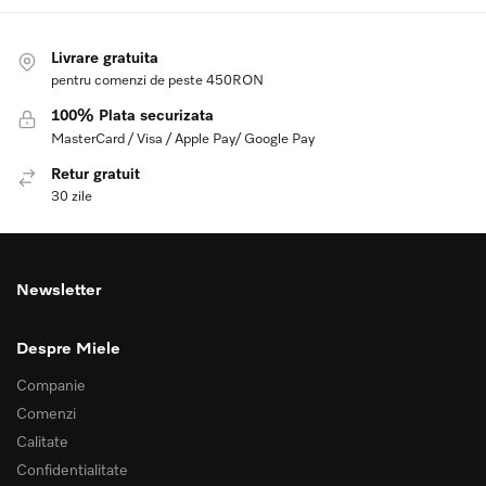
Livrare gratuita
pentru comenzi de peste 450RON
100% Plata securizata
MasterCard / Visa / Apple Pay/ Google Pay
Retur gratuit
30 zile
Newsletter
Despre Miele
Companie
Comenzi
Calitate
Confidentialitate