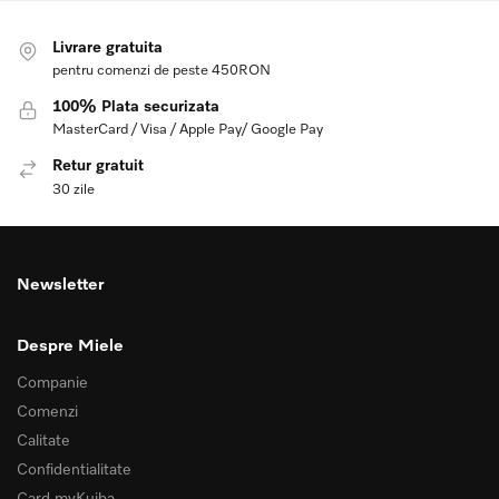
Livrare gratuita
pentru comenzi de peste 450RON
100% Plata securizata
MasterCard / Visa / Apple Pay/ Google Pay
Retur gratuit
30 zile
Newsletter
Despre Miele
Companie
Comenzi
Calitate
Confidentialitate
Card myKuiba