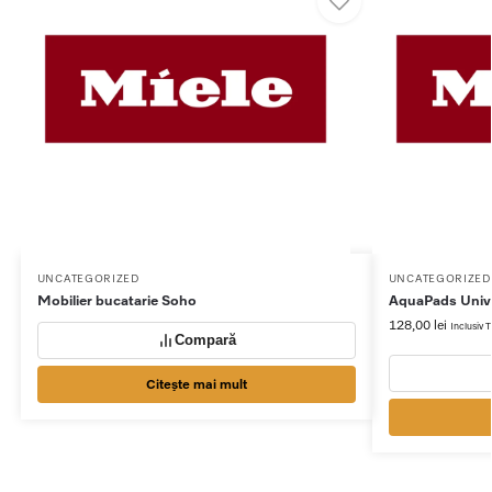
UNCATEGORIZED
UNCATEGORIZED
Mobilier bucatarie Soho
AquaPads Univ
128,00
lei
Inclusiv
Compară
Citește mai mult