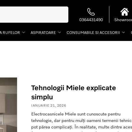
Caută
0364431490
Showro
EA RUFELOR
ASPIRATOARE
CONSUMABILE SI ACCESORII
Tehnologii Miele explicate
simplu
IANUARIE 21, 2026
Electrocasnicele Miele sunt cunoscute pentru
tehnologie, dar pentru mulți oameni termenii tehnic
pot părea complicați. În realitate, multe dintre ace