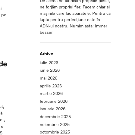
De aceea ne fabricăm propriile piese,
ne forjăm propriul fier. Facem chiar și
i
mașinile care fac aparatele. Pentru că
, pe
lupta pentru perfecțiune este în
ADN-ul nostru. Numim asta: Immer
besser.
Arhive
de
iulie 2026
iunie 2026
mai 2026
aprilie 2026
martie 2026
februarie 2026
ut,
ianuarie 2026
tă
decembrie 2025
et,
noiembrie 2025
re
octombrie 2025
CS