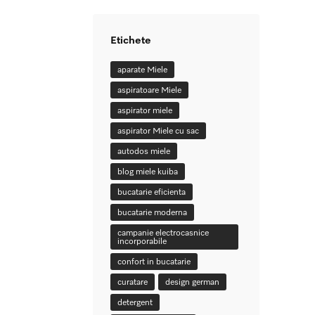
Etichete
aparate Miele
aspiratoare Miele
aspirator miele
aspirator Miele cu sac
autodos miele
blog miele kuiba
bucatarie eficienta
bucatarie moderna
campanie electrocasnice
incorporabile
confort in bucatarie
curatare
design german
detergent