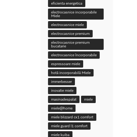
eficienta energetica
electrocasnice incorporabile
Miele
electrocasnice miele
electrocasnice premium
electrocasnice premium
bucatarie
electrocasnice încorporabile
espressoare miele
hotă incorporabilă Miele
immerbesser
inovatie miele
masinadespalat
miele
miele@home
miele blizzard cx1 comfort
miele guard l1 comfort
miele kuiba