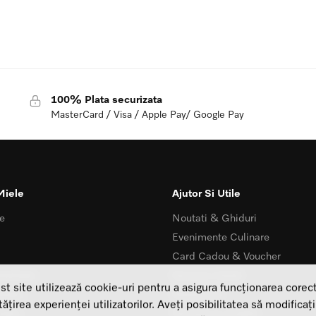
100% Plata securizata
MasterCard / Visa / Apple Pay/ Google Pay
Miele
Ajutor Si Utile
e
Noutati & Ghiduri
Evenimente Culinare
Card Cadou & Voucher
ialitate
Serviciu clienti
st site utilizează cookie-uri pentru a asigura funcționarea corect
Kuiba
Showroom
țirea experienței utilizatorilor. Aveți posibilitatea să modificați
uiba
Termeni si conditii