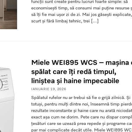
funcții sunt create pentru lucruri foarte simple: să
economisești timp, să consumi mai puține resurse ș
să îți fie mai ușor zi de zi. Mai jos găsești explicate
scurt și fără limbaj tehnic, trei […]
Miele WEI895 WCS – mașina 
spălat care îți redă timpul,
liniștea și haine impecabile
IANUARIE 19, 2026
Spălatul rufelor nu ar trebui să fie o grijă zilnică. Și
totuși, pentru mulți dintre noi, înseamnă timp pierd
rezultate inconstante și haine care nu arată nicioda
exact așa cum ne dorim. Pete care nu dispar compl
țesături care se uzează prea repede și programe ca
par mai complicate decât utile. Miele WEI895 W