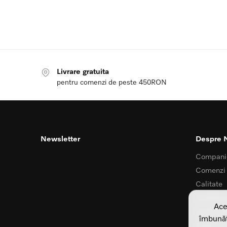
Livrare gratuita
pentru comenzi de peste 450RON
Newsletter
Despre 
Compani
Comenzi
Calitate
Confident
Ace
Card my
îmbunătă
Despre K