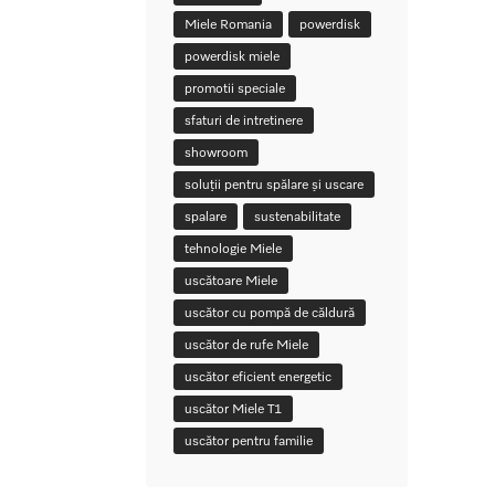
Miele Romania
powerdisk
powerdisk miele
promotii speciale
sfaturi de intretinere
showroom
soluții pentru spălare și uscare
spalare
sustenabilitate
tehnologie Miele
uscătoare Miele
uscător cu pompă de căldură
uscător de rufe Miele
uscător eficient energetic
uscător Miele T1
uscător pentru familie