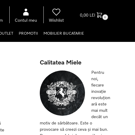
0,00
LEI
0
om
Contul meu
Wishlist
OUTLET
PROMOTII
MOBILIER BUCATARIE
Calitatea Miele
Pentru
noi,
fiecare
inovație
revoluțion
ară este
mai mult
decât un
i
motiv de sărbătoare. Este o
provocare să creezi ceva și mai bun.
ste