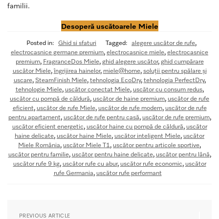
familii.
Desoperă uscătoarele Miele
Posted in:
Ghid si sfaturi
Tagged:
alegere uscător de rufe
,
electrocasnice germane premium
,
electrocasnice miele
,
electrocasnice
premium
,
FragranceDos Miele
,
ghid alegere uscător
,
ghid cumpărare
uscător Miele
,
îngrijirea hainelor
,
miele@home
,
soluții pentru spălare și
uscare
,
SteamFinish Miele
,
tehnologia EcoDry
,
tehnologia PerfectDry
,
tehnologie Miele
,
uscător conectat Miele
,
uscător cu consum redus
,
uscător cu pompă de căldură
,
uscător de haine premium
,
uscător de rufe
eficient
,
uscător de rufe Miele
,
uscător de rufe modern
,
uscător de rufe
pentru apartament
,
uscător de rufe pentru casă
,
uscător de rufe premium
,
uscător eficient energetic
,
uscător haine cu pompă de căldură
,
uscător
haine delicate
,
uscător haine Miele
,
uscător inteligent Miele
,
uscător
Miele România
,
uscător Miele T1
,
uscător pentru articole sportive
,
uscător pentru familie
,
uscător pentru haine delicate
,
uscător pentru lână
,
uscător rufe 9 kg
,
uscător rufe cu abur
,
uscător rufe economic
,
uscător
rufe Germania
,
uscător rufe performant
PREVIOUS ARTICLE