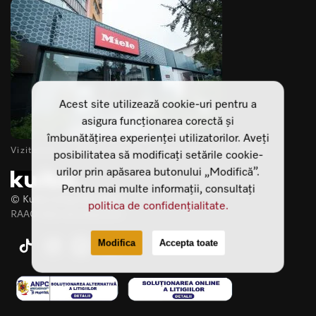
Acest site utilizează cookie-uri pentru a
asigura funcționarea corectă și
îmbunătățirea experienței utilizatorilor. Aveți
Vizitează-ne showroomurile din Cluj Napoca si Sibiu
posibilitatea să modificați setările cookie-
urilor prin apăsarea butonului „Modifică”.
Pentru mai multe informații, consultați
© Kuiba Living SRL 2025
politica de confidențialitate.
RAAO Web development
Modifica
Accepta toate