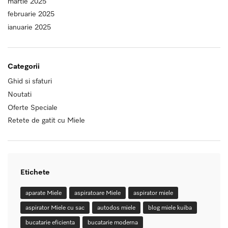
martie 2025
februarie 2025
ianuarie 2025
Categorii
Ghid si sfaturi
Noutati
Oferte Speciale
Retete de gatit cu Miele
Etichete
aparate Miele
aspiratoare Miele
aspirator miele
aspirator Miele cu sac
autodos miele
blog miele kuiba
bucatarie eficienta
bucatarie moderna