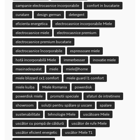
campanie electrocasnice incorporabile
confort in bucatarie
curatare
design german
detergent
eficienta energetica
electrocasnice incorporabile Miele
electrocasnice miele
electrocasnice premium
electrocasnice premium bucatarie
electrocasnice încorporabile
espressoare miele
hotă incorporabilă Miele
immerbesser
inovatie miele
masinadespalat
miele
miele@home
miele blizzard cx1 comfort
miele guard l1 comfort
miele kuiba
Miele Romania
powerdisk
powerdisk miele
promotii speciale
sfaturi de intretinere
showroom
soluții pentru spălare și uscare
spalare
sustenabilitate
tehnologie Miele
uscătoare Miele
uscător cu pompă de căldură
uscător de rufe Miele
uscător eficient energetic
uscător Miele T1