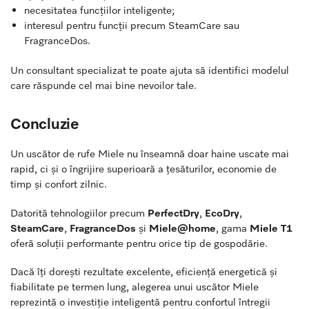
necesitatea funcțiilor inteligente;
interesul pentru funcții precum SteamCare sau
FragranceDos.
Un consultant specializat te poate ajuta să identifici modelul
care răspunde cel mai bine nevoilor tale.
Concluzie
Un uscător de rufe Miele nu înseamnă doar haine uscate mai
rapid, ci și o îngrijire superioară a țesăturilor, economie de
timp și confort zilnic.
Datorită tehnologiilor precum
PerfectDry
,
EcoDry
,
SteamCare
,
FragranceDos
și
Miele@home
, gama
Miele T1
oferă soluții performante pentru orice tip de gospodărie.
Dacă îți dorești rezultate excelente, eficiență energetică și
fiabilitate pe termen lung, alegerea unui uscător Miele
reprezintă o investiție inteligentă pentru confortul întregii