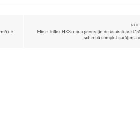
NEXT
ormă de
Miele Triflex HX3: noua generație de aspiratoare fără 
schimbă complet curățenia 