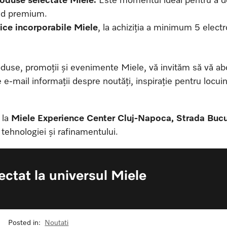
and premium.
ce incorporabile Miele
, la achiziția a minimum 5 elect
oduse, promoții și evenimente Miele, vă invităm să vă abo
e e-mail informații despre noutăți, inspirație pentru locuin
, la
Miele Experience Center Cluj-Napoca, Strada Bucu
 tehnologiei și rafinamentului.
ctat la universul Miele
Posted in:
Noutati