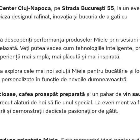
Center Cluj-Napoca
, pe
Strada București 55
, la un ev
iază designul rafinat, inovația și bucuria de a găti cu
să descoperiți performanța produselor Miele prin sesiuni 
relaxată. Veți putea vedea cum tehnologiile inteligente, pr
xperiență mai simplă, mai plăcută și mai inspirată.
explora cele mai noi soluții Miele pentru bucătărie și lo
i personalizate în funcție de nevoile dumneavoastră.
cioase
,
cafea proaspăt preparată
și un pahar de
vin sa
cut alături de noi să fie unul special. La eveniment va f
ară și demonstrații dedicate pasionaților de gătit.
oduse selectate Miele.
Este momentul ideal pentru a d