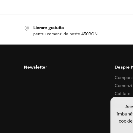
Livrare gratuita
pentru comenzi de peste 450RON
Newsletter
Despre 
Compani
Comenzi
Calitate
Confident
Ace
Card my
îmbunătă
Despre K
cookie