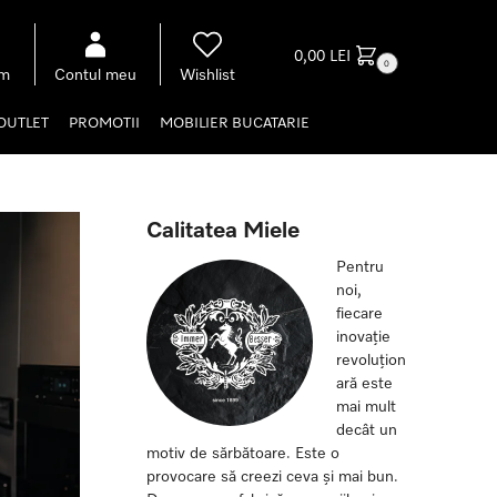
0,00
LEI
0
om
Contul meu
Wishlist
OUTLET
PROMOTII
MOBILIER BUCATARIE
Calitatea Miele
Pentru
noi,
fiecare
inovație
revoluțion
ară este
mai mult
decât un
motiv de sărbătoare. Este o
provocare să creezi ceva și mai bun.