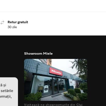
Retur gratuit
30 zile
Showroom Miele
ă și
 setările
rmații,
Vizitează-ne showroomurile din Cluj