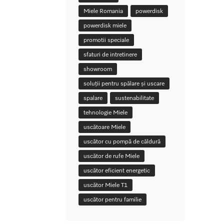
Miele Romania
powerdisk
powerdisk miele
promotii speciale
sfaturi de intretinere
showroom
soluții pentru spălare și uscare
spalare
sustenabilitate
tehnologie Miele
uscătoare Miele
uscător cu pompă de căldură
uscător de rufe Miele
uscător eficient energetic
uscător Miele T1
uscător pentru familie