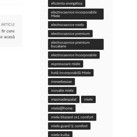
eficienta energetica
electrocasnice incorporabile
Miele
 ARTICLE
electrocasnice miele
fir care
electrocasnice premium
de acasă
electrocasnice premium
bucatarie
electrocasnice încorporabile
espressoare miele
hotă incorporabilă Miele
immerbesser
inovatie miele
masinadespalat
miele
miele@home
miele blizzard cx1 comfort
miele guard l1 comfort
miele kuiba