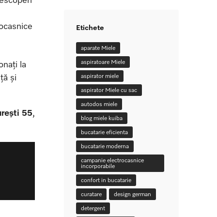
rocasnice
Etichete
aparate Miele
aspiratoare Miele
nați la
ță și
aspirator miele
aspirator Miele cu sac
autodos miele
rești 55
,
blog miele kuiba
bucatarie eficienta
bucatarie moderna
campanie electrocasnice
incorporabile
confort in bucatarie
curatare
design german
detergent