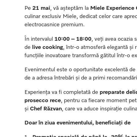
Pe
21 mai
, vă așteptăm la
Miele Experience 
culinar exclusiv Miele, dedicat celor care aprec
electrocasnice premium.
În intervalul
10:00 – 18:00
, veți avea ocazia 
de
live cooking
, într-o atmosferă elegantă și 
funcțiile inovatoare transformă gătitul într-o e
Evenimentul este o oportunitate excelentă de a 
de a adresa întrebări și de a primi recomandăr
Experiența va fi completată de
preparate deli
prosecco rece
, pentru ca fiecare moment petre
și
Chef Răzvan
, care va aduce inspirație culin
Doar în ziua evenimentului, beneficiați de
Promoție specială de până la -30% la pr