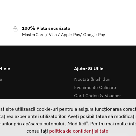
100% Plata securizata
MasterCard / Visa / Apple Pay/ Google Pay
Miele
Ajutor Si Utile
e
Noutati & Ghiduri
Evenimente Culinare
Card Cadou & Voucher
ialitate
Serviciu clienti
st site utilizează cookie-uri pentru a asigura funcționarea corect
Kuiba
Showroom
țirea experienței utilizatorilor. Aveți posibilitatea să modificați
uiba
Termeni si conditii
-urilor prin apăsarea butonului „Modifică”. Pentru mai multe info
Politica de retur
consultați
politica de confidențialitate.