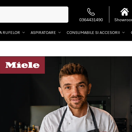
Caută
0364431490
Showro
EA RUFELOR
ASPIRATOARE
CONSUMABILE SI ACCESORII