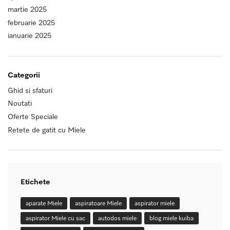
martie 2025
februarie 2025
ianuarie 2025
Categorii
Ghid si sfaturi
Noutati
Oferte Speciale
Retete de gatit cu Miele
Etichete
aparate Miele
aspiratoare Miele
aspirator miele
aspirator Miele cu sac
autodos miele
blog miele kuiba