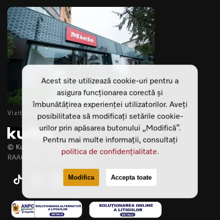
Acest site utilizează cookie-uri pentru a
asigura funcționarea corectă și
îmbunătățirea experienței utilizatorilor. Aveți
Vizitează-ne showroomurile din Cluj Napoca si Sibiu
posibilitatea să modificați setările cookie-
urilor prin apăsarea butonului „Modifică”.
Pentru mai multe informații, consultați
© Kuiba Living SRL 2025
politica de confidențialitate.
RAAO Web development
Modifica
Accepta toate