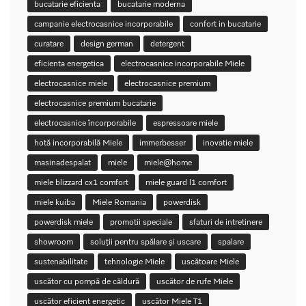
bucatarie eficienta
bucatarie moderna
campanie electrocasnice incorporabile
confort in bucatarie
curatare
design german
detergent
eficienta energetica
electrocasnice incorporabile Miele
electrocasnice miele
electrocasnice premium
electrocasnice premium bucatarie
electrocasnice încorporabile
espressoare miele
hotă incorporabilă Miele
immerbesser
inovatie miele
masinadespalat
miele
miele@home
miele blizzard cx1 comfort
miele guard l1 comfort
miele kuiba
Miele Romania
powerdisk
powerdisk miele
promotii speciale
sfaturi de intretinere
showroom
soluții pentru spălare și uscare
spalare
sustenabilitate
tehnologie Miele
uscătoare Miele
uscător cu pompă de căldură
uscător de rufe Miele
uscător eficient energetic
uscător Miele T1