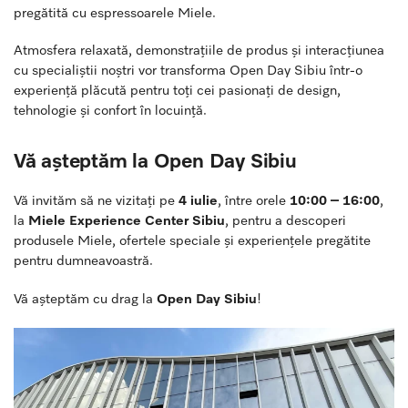
pregătită cu espressoarele Miele.
Atmosfera relaxată, demonstrațiile de produs și interacțiunea
cu specialiștii noștri vor transforma Open Day Sibiu într-o
experiență plăcută pentru toți cei pasionați de design,
tehnologie și confort în locuință.
Vă așteptăm la Open Day Sibiu
Vă invităm să ne vizitați pe
4 iulie
, între orele
10:00 – 16:00
,
la
Miele Experience Center Sibiu
, pentru a descoperi
produsele Miele, ofertele speciale și experiențele pregătite
pentru dumneavoastră.
Vă așteptăm cu drag la
Open Day Sibiu
!