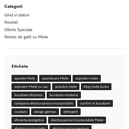
Categorii
Ghid si sfaturi
Noutati
Oferte Speciale
Retete de gatit cu Miele
Etichete
aparate Miele
aspiratoare Miele
aspirator miele
aspirator Miele cu sac
autodos miele
blog miele kuiba
bucatarie eficienta
bucatarie moderna
campanie electrocasnice incorporabile
confort in bucatarie
curatare
design german
detergent
eficienta energetica
electrocasnice incorporabile Miele
electrocasnice miele
electrocasnice premium