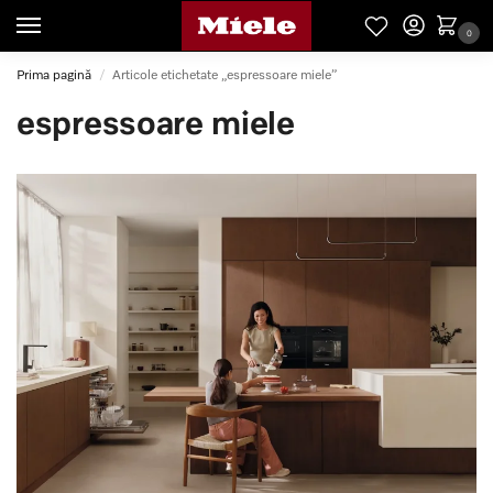
0
Prima pagină
Articole etichetate „espressoare miele”
/
espressoare miele