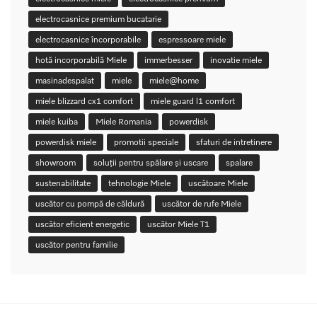
electrocasnice premium bucatarie
electrocasnice încorporabile
espressoare miele
hotă incorporabilă Miele
immerbesser
inovatie miele
masinadespalat
miele
miele@home
miele blizzard cx1 comfort
miele guard l1 comfort
miele kuiba
Miele Romania
powerdisk
powerdisk miele
promotii speciale
sfaturi de intretinere
showroom
soluții pentru spălare și uscare
spalare
sustenabilitate
tehnologie Miele
uscătoare Miele
uscător cu pompă de căldură
uscător de rufe Miele
uscător eficient energetic
uscător Miele T1
uscător pentru familie