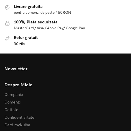
Livrare gratuita
pentru comenzi de peste 450RON
100% Plata securizata
MasterCard / Visa / Apple Pay/ Google Pay
Retur gratuit
30 zile
Newsletter
Despre Miele
Companie
Comenzi
Calitate
Confidentialitate
Card myKuiba