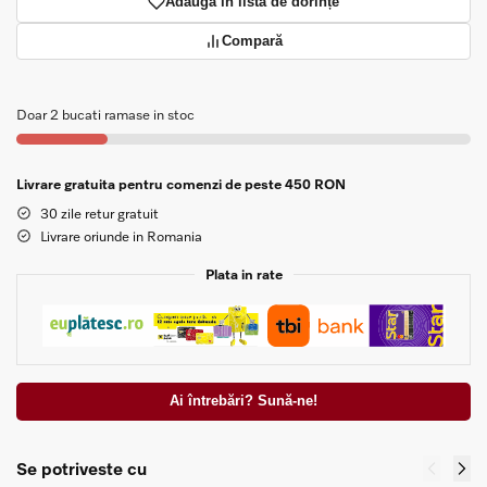
Adaugă în lista de dorințe
Compară
Doar 2 bucati ramase in stoc
Livrare gratuita pentru comenzi de peste 450 RON
30 zile retur gratuit
Livrare oriunde in Romania
Plata in rate
Ai întrebări? Sună-ne!
Se potriveste cu