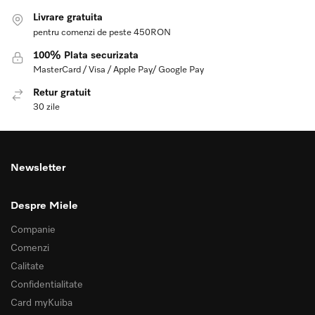
Livrare gratuita
pentru comenzi de peste 450RON
100% Plata securizata
MasterCard / Visa / Apple Pay/ Google Pay
Retur gratuit
30 zile
Newsletter
Despre Miele
Companie
Comenzi
Calitate
Confidentialitate
Card myKuiba