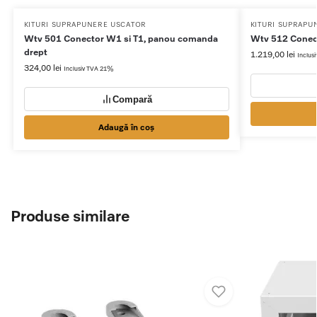
KITURI SUPRAPUNERE USCATOR
KITURI SUPRAPU
Wtv 501 Conector W1 si T1, panou comanda
Wtv 512 Conect
drept
1.219,00
lei
Inclus
324,00
lei
Inclusiv TVA 21%
Compară
Adaugă în coș
Produse similare