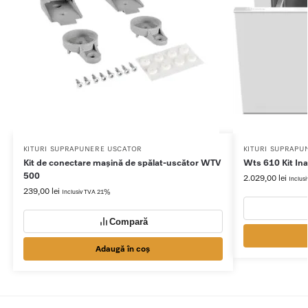
KITURI SUPRAPUNERE USCATOR
KITURI SUPRAPU
Kit de conectare mașină de spălat-uscător WTV
Wts 610 Kit Ina
500
2.029,00
lei
Inclus
239,00
lei
Inclusiv TVA 21%
Compară
Adaugă în coș