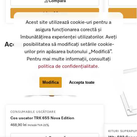
Compară
Adaugă în coș
Acest site utilizează cookie-uri pentru a
asigura funcționarea corectă și
îmbunătățirea experienței utilizatorilor. Aveți
Accesorii
posibilitatea să modificați setările cookie-
urilor prin apăsarea butonului „Modifică”.
Pentru mai multe informații, consultați
politica de confidențialitate.
Modifica
Accepta toate
CONSUMABILE USCĂTOARE
Cos uscator TRK 655 Nova Edition
468,90
lei
Inclusiv TVA 21%
KITURI SUPRAPU
Wtv 502 Conec