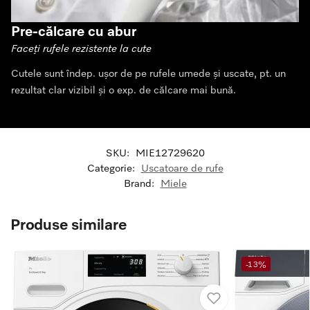
Pre-călcare cu abur
Faceți rufele rezistente la cute
Cutele sunt îndep. ușor de pe rufele umede și uscate, pt. un
rezultat clar vizibil și o exp. de călcare mai bună.
SKU:
MIE12729620
Categorie:
Uscatoare de rufe
Brand:
Miele
Produse similare
-13%