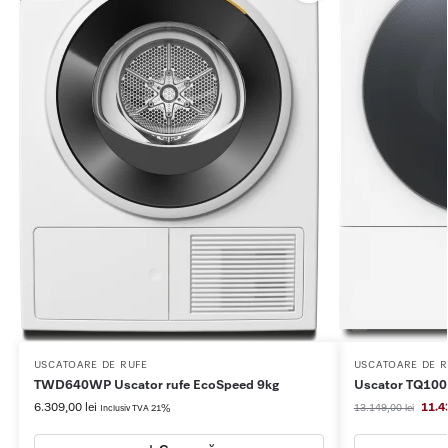
USCATOARE DE RUFE
USCATOARE DE R
TWD640WP Uscator rufe EcoSpeed 9kg
Uscator TQ100
6.309,00
lei
11.4
13.149,00
lei
Inclusiv TVA 21%