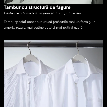
Tambur cu structură de fagure
Păstrați-vă hainele în siguranță în timpul uscării
Tamb. special conceput usucă țesăturile mai uniform și le
amort., rezult. mai puține cute și mai puțină uzură.