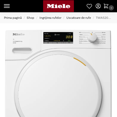
0
Prima pagină
Shop
Ingrijirea rufelor
Uscatoare de rufe
TWA520WP Uscator rufe 8kg Active
/
/
/
/