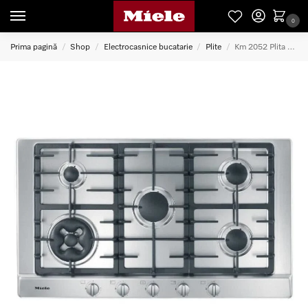
0
Prima pagină
Shop
Electrocasnice bucatarie
Plite
Km 2052 Plita cu Gaz 90 cm
/
/
/
/