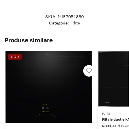
SKU:
MIE7051830
Categorie:
Plite
Produse similare
NOU
PLITE
Plita inductie
6.399,00
lei
Inclus