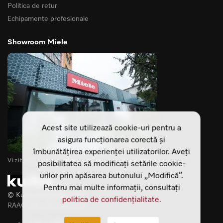
Politica de retur
Echipamente profesionale
Showroom Miele
Acest site utilizează cookie-uri pentru a
asigura funcționarea corectă și
îmbunătățirea experienței utilizatorilor. Aveți
Vizitează-ne showroomurile din Cluj Napoca si Sibiu
posibilitatea să modificați setările cookie-
urilor prin apăsarea butonului „Modifică”.
Pentru mai multe informații, consultați
© Kuiba Living SRL 2025
politica de confidențialitate.
RAAO Web development